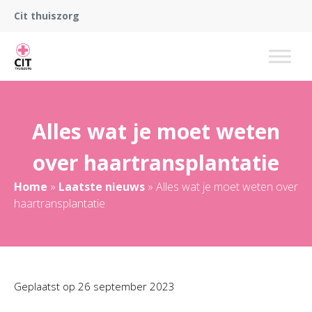
Cit thuiszorg
Alles wat je moet weten
over haartransplantatie
Home
»
Laatste nieuws
»
Alles wat je moet weten over
haartransplantatie
Geplaatst op
26 september 2023