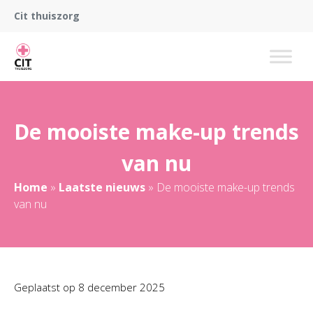
Cit thuiszorg
De mooiste make-up trends
van nu
Home
»
Laatste nieuws
»
De mooiste make-up trends
van nu
Geplaatst op
8 december 2025