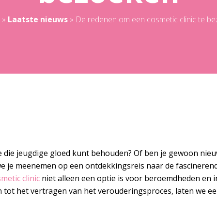
»
Laatste nieuws
»
De redenen om een cosmetic clinic te b
 je die jeugdige gloed kunt behouden? Of ben je gewoon nie
 je meenemen op een ontdekkingsreis naar de fascinerende we
metic clinic
niet alleen een optie is voor beroemdheden en i
n tot het vertragen van het verouderingsproces, laten we e