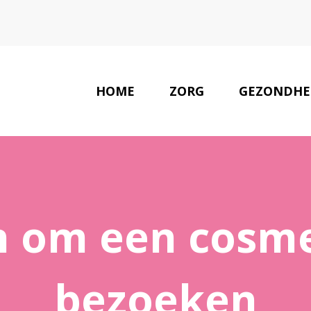
HOME
ZORG
GEZONDHE
 om een cosmeti
bezoeken