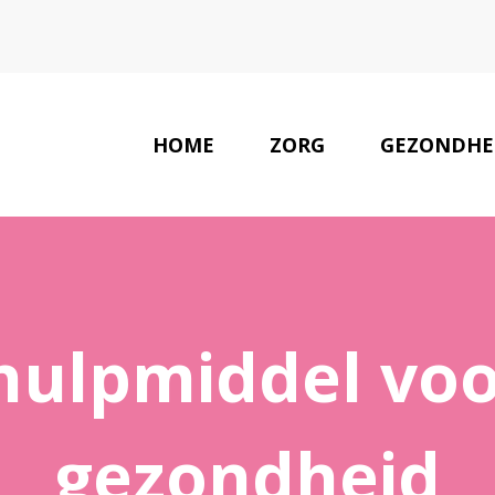
HOME
ZORG
GEZONDHE
hulpmiddel voo
gezondheid