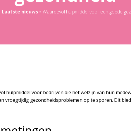
»
Laatste nieuws
»
Waardevol hulpmiddel voor een goede ge
l hulpmiddel voor bedrijven die het welzijn van hun medew
 vroegtijdig gezondheidsproblemen op te sporen. Dit biedt 
kmetingen